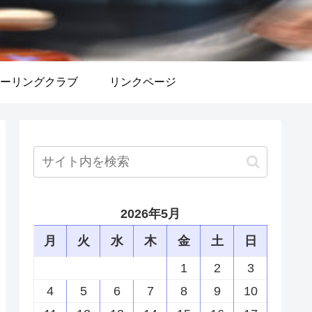
カーリングクラブ
リンクページ
2026年5月
月
火
水
木
金
土
日
1
2
3
4
5
6
7
8
9
10